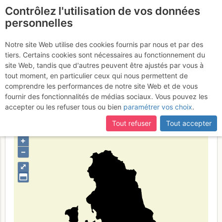
Contrôlez l'utilisation de vos données
fr
personnelles
Suite à une récente et importante mise à jour du site,
si
Province de
certaines pages ne sont plus accessibles, manquantes ou
Notre site Web utilise des cookies fournis par nous et par des
incomplètes, déconnectez-vous puis reconnectez-vous à votre
tiers. Certains cookies sont nécessaires au fonctionnement du
Carbonia-Iglesias
compte sur le site.
site Web, tandis que d'autres peuvent être ajustés par vous à
tout moment, en particulier ceux qui nous permettent de
comprendre les performances de notre site Web et de vous
fournir des fonctionnalités de médias sociaux. Vous pouvez les
Type de région
limite administrative
accepter ou les refuser tous ou bien
paramétrer vos choix
.
Tout refuser
Tout accepter
+
–
⤢