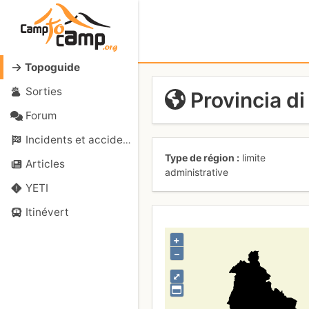
Topoguide
Sorties
Provincia di
Forum
Incidents et accidents
Type de région
limite
Articles
administrative
YETI
Itinévert
+
–
⤢