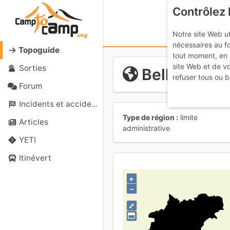
Contrôlez 
Notre site Web ut
nécessaires au f
Topoguide
tout moment, en 
site Web et de v
Sorties
Bellunoko p
refuser tous ou b
Forum
Incidents et accidents
Type de région
limite
Articles
administrative
YETI
Itinévert
+
–
⤢