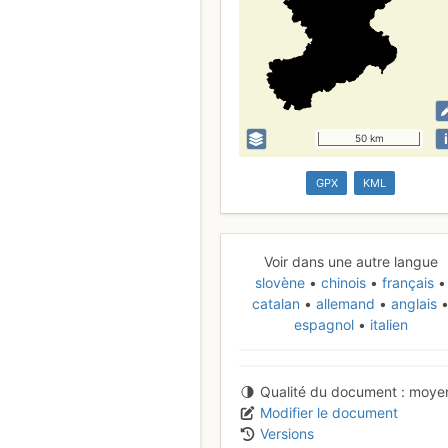
i
50 km
GPX
KML
Voir dans une autre langue
slovène
chinois
français
catalan
allemand
anglais
espagnol
italien
Qualité du document
moye
Modifier le document
Versions