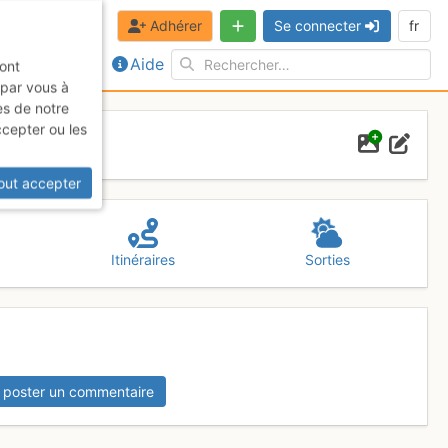
Adhérer
Se connecter
fr
Aide
sont
 par vous à
es de notre
ccepter ou les
out accepter
Itinéraires
Sorties
 poster un commentaire