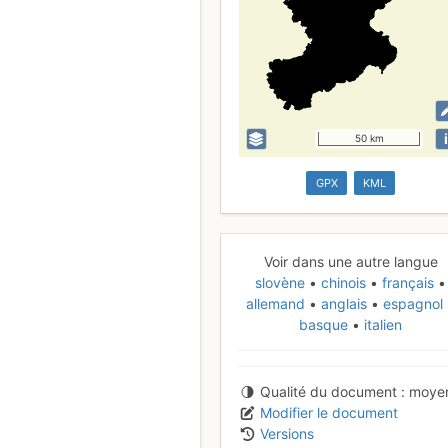
i
50 km
GPX
KML
Voir dans une autre langue
slovène
chinois
français
allemand
anglais
espagnol
basque
italien
Qualité du document
moye
Modifier le document
Versions