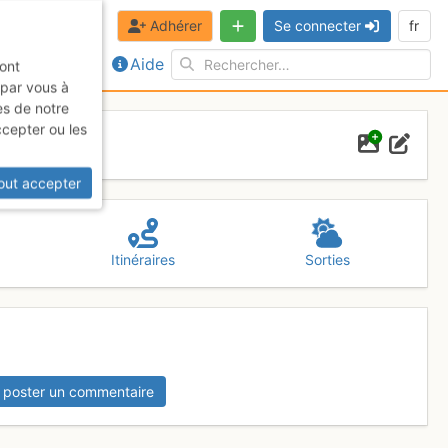
Adhérer
Se connecter
fr
Aide
sont
 par vous à
es de notre
ccepter ou les
out accepter
Itinéraires
Sorties
 poster un commentaire