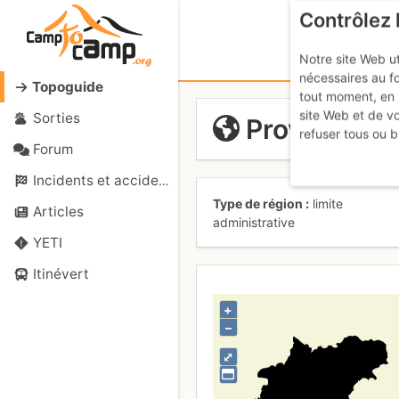
Contrôlez 
Notre site Web ut
nécessaires au f
Topoguide
tout moment, en 
site Web et de v
Sorties
Província d
refuser tous ou b
Forum
Incidents et accidents
Type de région
limite
Articles
administrative
YETI
Itinévert
+
–
⤢