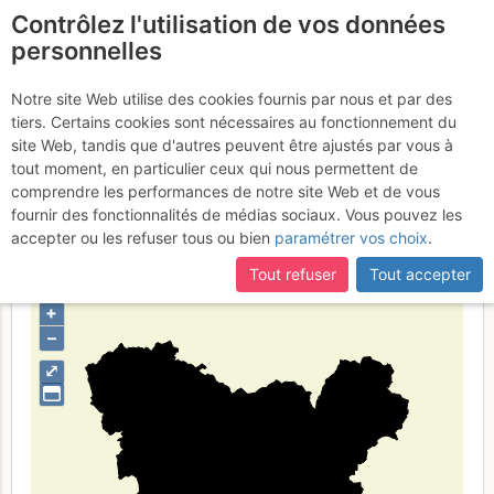
Contrôlez l'utilisation de vos données
fr
personnelles
Suite à une récente et importante mise à jour du site,
si
Ourenseko
certaines pages ne sont plus accessibles, manquantes ou
Notre site Web utilise des cookies fournis par nous et par des
incomplètes, déconnectez-vous puis reconnectez-vous à votre
tiers. Certains cookies sont nécessaires au fonctionnement du
probintzia
compte sur le site.
site Web, tandis que d'autres peuvent être ajustés par vous à
tout moment, en particulier ceux qui nous permettent de
comprendre les performances de notre site Web et de vous
fournir des fonctionnalités de médias sociaux. Vous pouvez les
Type de région
limite administrative
accepter ou les refuser tous ou bien
paramétrer vos choix
.
Tout refuser
Tout accepter
+
–
⤢