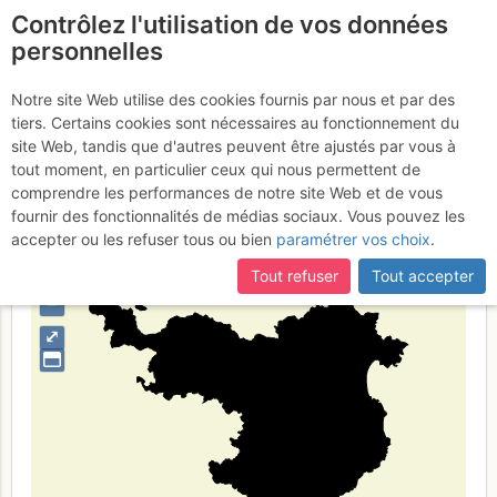
Contrôlez l'utilisation de vos données
fr
personnelles
Province of Girona
Notre site Web utilise des cookies fournis par nous et par des
tiers. Certains cookies sont nécessaires au fonctionnement du
site Web, tandis que d'autres peuvent être ajustés par vous à
tout moment, en particulier ceux qui nous permettent de
Type de région
limite administrative
comprendre les performances de notre site Web et de vous
fournir des fonctionnalités de médias sociaux. Vous pouvez les
accepter ou les refuser tous ou bien
paramétrer vos choix
.
Tout refuser
Tout accepter
+
–
⤢