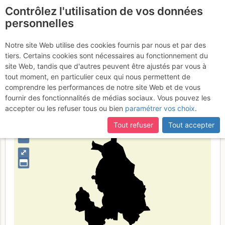
Contrôlez l'utilisation de vos données
fr
personnelles
Suite à une récente et importante mise à jour du site,
si
Akershus
certaines pages ne sont plus accessibles, manquantes ou
Notre site Web utilise des cookies fournis par nous et par des
incomplètes, déconnectez-vous puis reconnectez-vous à votre
tiers. Certains cookies sont nécessaires au fonctionnement du
compte sur le site.
site Web, tandis que d'autres peuvent être ajustés par vous à
tout moment, en particulier ceux qui nous permettent de
Type de région
limite administrative
comprendre les performances de notre site Web et de vous
fournir des fonctionnalités de médias sociaux. Vous pouvez les
accepter ou les refuser tous ou bien
paramétrer vos choix
.
Tout refuser
Tout accepter
+
–
⤢