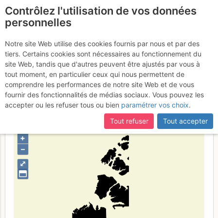
Contrôlez l'utilisation de vos données
fr
personnelles
Ipar-mendebaldeko
Notre site Web utilise des cookies fournis par nous et par des
tiers. Certains cookies sont nécessaires au fonctionnement du
lurraldeak
site Web, tandis que d'autres peuvent être ajustés par vous à
tout moment, en particulier ceux qui nous permettent de
comprendre les performances de notre site Web et de vous
fournir des fonctionnalités de médias sociaux. Vous pouvez les
Type de région
limite administrative
accepter ou les refuser tous ou bien
paramétrer vos choix
.
Tout refuser
Tout accepter
+
–
⤢