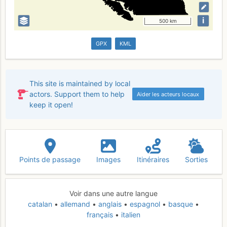
i
500 km
GPX
KML
This site is maintained by local
actors. Support them to help
Aider les acteurs locaux
keep it open!
Points de passage
Images
Itinéraires
Sorties
Voir dans une autre langue
catalan
allemand
anglais
espagnol
basque
français
italien