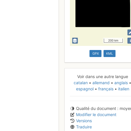
i
200 km
GPX
KML
Voir dans une autre langue
catalan
allemand
anglais
espagnol
français
italien
Qualité du document
moye
Modifier le document
Versions
Traduire