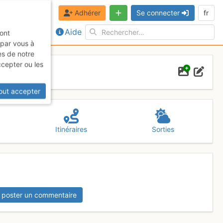
Adhérer
Se connecter
fr
Aide
sont
 par vous à
es de notre
ccepter ou les
out accepter
Itinéraires
Sorties
 poster un commentaire