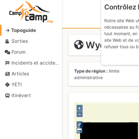
Contrôlez 
Notre site Web ut
nécessaires au f
Topoguide
tout moment, en 
site Web et de v
Sorties
Wyoming
refuser tous ou b
Forum
Incidents et accidents
Type de région
limite
Articles
administrative
YETI
Itinévert
+
–
⤢