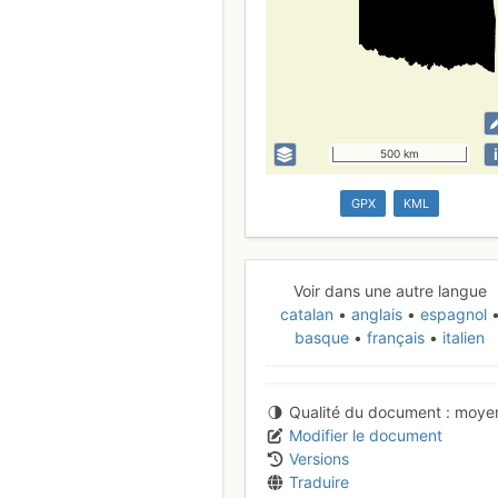
i
500 km
GPX
KML
Voir dans une autre langue
catalan
anglais
espagnol
basque
français
italien
Qualité du document
moye
Modifier le document
Versions
Traduire