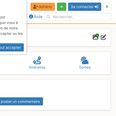
Adhérer
Se connecter
fr
Aide
sont
 par vous à
es de notre
ccepter ou les
out accepter
Itinéraires
Sorties
 poster un commentaire