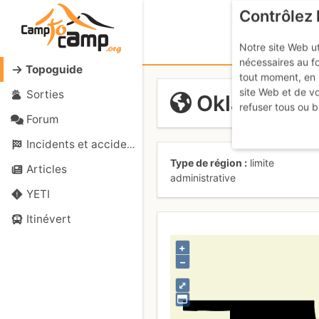
Contrôlez 
Notre site Web ut
nécessaires au f
Topoguide
tout moment, en 
site Web et de v
Sorties
Oklahoma
refuser tous ou b
Forum
Incidents et accidents
Type de région
limite
Articles
administrative
YETI
Itinévert
+
–
⤢