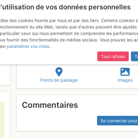
l'utilisation de vos données personnelles
ilise des cookies fournis par nous et par des tiers. Certains cookies 
onctionnement du site Web, tandis que d'autres peuvent être ajustés
particulier ceux qui nous permettent de comprendre les performanc
mise à jour du site,
si certaines pages ne sont plus accessibles, m
ous fournir des fonctionnalités de médias sociaux. Vous pouvez les a
Nord
ien
paramétrer vos choix
.
Tout refuser
T
Points de passage
Images
Commentaires
Se connecter pour