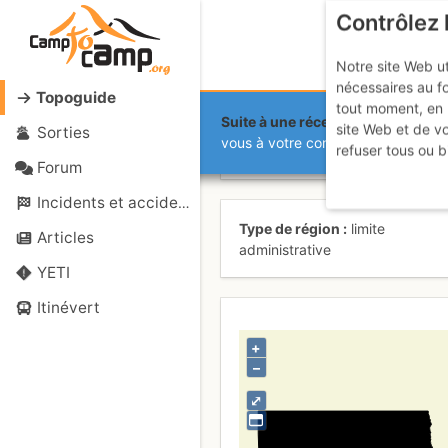
Contrôlez 
Notre site Web ut
nécessaires au f
Topoguide
tout moment, en 
Suite à une récente et importante 
site Web et de v
Sorties
Dakota del 
vous à votre compte sur le site.
refuser tous ou b
Forum
Incidents et accidents
Type de région
limite
Articles
administrative
YETI
Itinévert
+
–
⤢