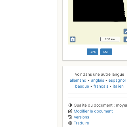
i
200 km
GPX
KML
Voir dans une autre langue
allemand
anglais
espagnol
basque
français
italien
Qualité du document
moye
Modifier le document
Versions
Traduire