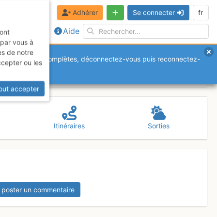
Adhérer
Se connecter
fr
Aide
sont
 par vous à
es de notre
anquantes ou incomplètes, déconnectez-vous puis reconnectez-
ccepter ou les
out accepter
Itinéraires
Sorties
 poster un commentaire