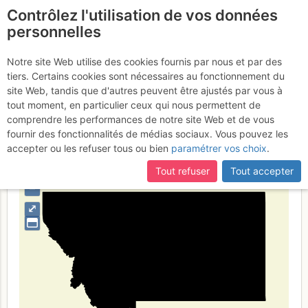
Contrôlez l'utilisation de vos données
fr
personnelles
Suite à une récente et importante mise à jour du site,
si
Montana
certaines pages ne sont plus accessibles, manquantes ou
Notre site Web utilise des cookies fournis par nous et par des
incomplètes, déconnectez-vous puis reconnectez-vous à votre
tiers. Certains cookies sont nécessaires au fonctionnement du
compte sur le site.
site Web, tandis que d'autres peuvent être ajustés par vous à
tout moment, en particulier ceux qui nous permettent de
Type de région
limite administrative
comprendre les performances de notre site Web et de vous
fournir des fonctionnalités de médias sociaux. Vous pouvez les
accepter ou les refuser tous ou bien
paramétrer vos choix
.
Tout refuser
Tout accepter
+
–
⤢