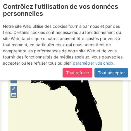
Contrôlez l'utilisation de vos données
fr
personnelles
Suite à une récente et importante mise à jour du site,
si
Florida
certaines pages ne sont plus accessibles, manquantes ou
Notre site Web utilise des cookies fournis par nous et par des
incomplètes, déconnectez-vous puis reconnectez-vous à votre
tiers. Certains cookies sont nécessaires au fonctionnement du
compte sur le site.
site Web, tandis que d'autres peuvent être ajustés par vous à
tout moment, en particulier ceux qui nous permettent de
Type de région
limite administrative
comprendre les performances de notre site Web et de vous
fournir des fonctionnalités de médias sociaux. Vous pouvez les
accepter ou les refuser tous ou bien
paramétrer vos choix
.
Tout refuser
Tout accepter
+
–
⤢