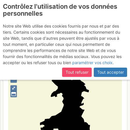
Contrôlez l'utilisation de vos données
fr
personnelles
Suite à une récente et importante mise à jour du site,
si
Gal·les
certaines pages ne sont plus accessibles, manquantes ou
Notre site Web utilise des cookies fournis par nous et par des
incomplètes, déconnectez-vous puis reconnectez-vous à votre
tiers. Certains cookies sont nécessaires au fonctionnement du
compte sur le site.
site Web, tandis que d'autres peuvent être ajustés par vous à
tout moment, en particulier ceux qui nous permettent de
Type de région
limite administrative
comprendre les performances de notre site Web et de vous
fournir des fonctionnalités de médias sociaux. Vous pouvez les
accepter ou les refuser tous ou bien
paramétrer vos choix
.
Tout refuser
Tout accepter
+
–
⤢