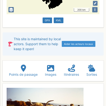
i
200 km
GPX
KML
This site is maintained by local
actors. Support them to help
Aider les acteurs locaux
keep it open!
Points de passage
Images
Itinéraires
Sorties