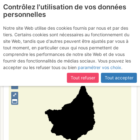
Contrôlez l'utilisation de vos données
fr
personnelles
Suite à une récente et importante mise à jour du site,
si
Couserans - Aran N
certaines pages ne sont plus accessibles, manquantes ou
Notre site Web utilise des cookies fournis par nous et par des
incomplètes, déconnectez-vous puis reconnectez-vous à votre
tiers. Certains cookies sont nécessaires au fonctionnement du
compte sur le site.
site Web, tandis que d'autres peuvent être ajustés par vous à
tout moment, en particulier ceux qui nous permettent de
Type de région
massif
comprendre les performances de notre site Web et de vous
fournir des fonctionnalités de médias sociaux. Vous pouvez les
accepter ou les refuser tous ou bien
paramétrer vos choix
.
Tout refuser
Tout accepter
+
–
⤢