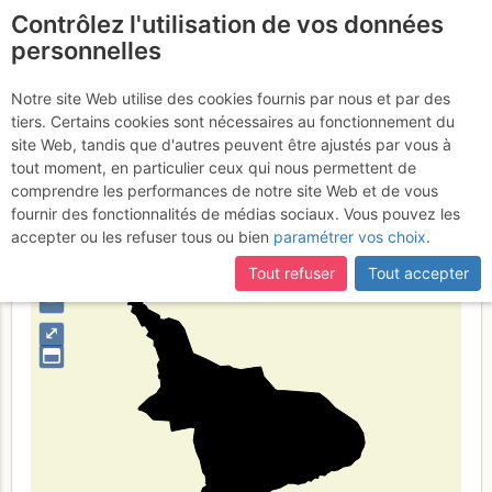
Contrôlez l'utilisation de vos données
fr
personnelles
Suite à une récente et importante mise à jour du site,
si
Alpi Glaronesi
certaines pages ne sont plus accessibles, manquantes ou
Notre site Web utilise des cookies fournis par nous et par des
incomplètes, déconnectez-vous puis reconnectez-vous à votre
tiers. Certains cookies sont nécessaires au fonctionnement du
compte sur le site.
site Web, tandis que d'autres peuvent être ajustés par vous à
tout moment, en particulier ceux qui nous permettent de
Type de région
massif
comprendre les performances de notre site Web et de vous
fournir des fonctionnalités de médias sociaux. Vous pouvez les
accepter ou les refuser tous ou bien
paramétrer vos choix
.
Tout refuser
Tout accepter
+
–
⤢