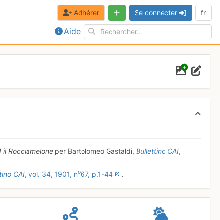
Adhérer
Se connecter
fr
Aide
ed il Rocciamelone
per Bartolomeo Gastaldi,
Bullettino CAI
,
o
ttino CAI
, vol. 34, 1901, n
67, p.1-44
.