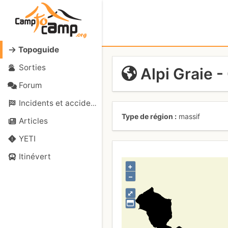
Topoguide
Sorties
Alpi Graie 
Forum
Incidents et accidents
Type de région
massif
Articles
YETI
Itinévert
+
–
⤢