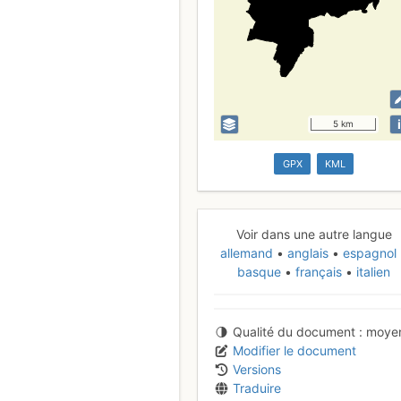
i
5 km
GPX
KML
Voir dans une autre langue
allemand
anglais
espagnol
basque
français
italien
Qualité du document
moye
Modifier le document
Versions
Traduire