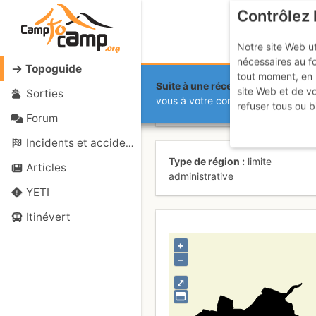
Contrôlez 
Notre site Web ut
nécessaires au f
Topoguide
tout moment, en 
Suite à une récente et importante 
site Web et de v
Sorties
Basilea-Ciu
vous à votre compte sur le site.
refuser tous ou b
Forum
Incidents et accidents
Type de région
limite
Articles
administrative
YETI
Itinévert
+
–
⤢