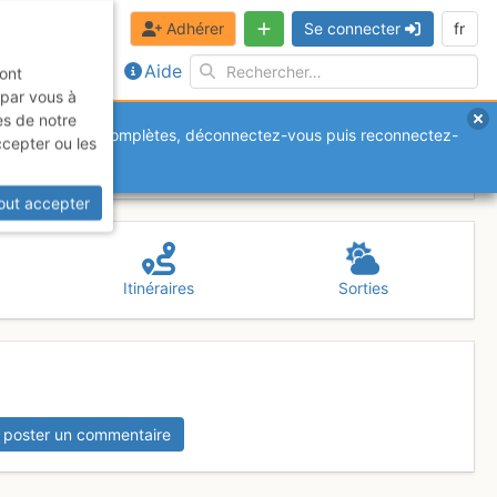
Adhérer
Se connecter
fr
Aide
sont
 par vous à
es de notre
anquantes ou incomplètes, déconnectez-vous puis reconnectez-
ccepter ou les
out accepter
Itinéraires
Sorties
 poster un commentaire