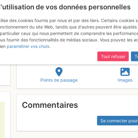
l'utilisation de vos données personnelles
ilise des cookies fournis par nous et par des tiers. Certains cookies 
onctionnement du site Web, tandis que d'autres peuvent être ajustés
particulier ceux qui nous permettent de comprendre les performanc
mise à jour du site,
si certaines pages ne sont plus accessibles, m
ous fournir des fonctionnalités de médias sociaux. Vous pouvez les a
tat
ien
paramétrer vos choix
.
Tout refuser
T
Points de passage
Images
Commentaires
Se connecter pour