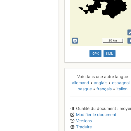
i
20 km
GPX
KML
Voir dans une autre langue
allemand
anglais
espagnol
basque
français
italien
Qualité du document
moye
Modifier le document
Versions
Traduire