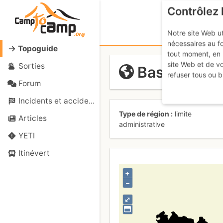
Contrôlez 
Notre site Web ut
nécessaires au f
Topoguide
tout moment, en 
site Web et de v
Sorties
Basilea-Ca
refuser tous ou b
Forum
Incidents et accidents
Type de région
limite
Articles
administrative
YETI
Itinévert
+
–
⤢