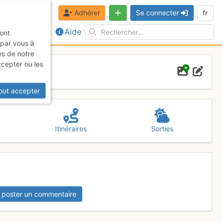
Adhérer
Se connecter
fr
Aide
sont
 par vous à
es de notre
ccepter ou les
out accepter
Itinéraires
Sorties
 poster un commentaire