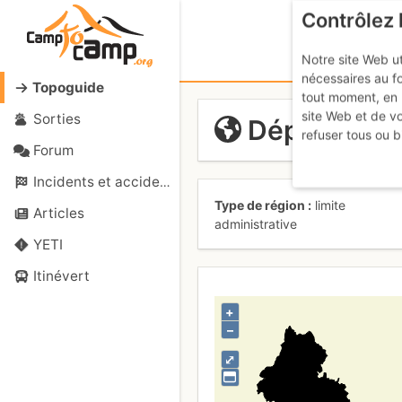
Contrôlez 
Notre site Web ut
nécessaires au f
Topoguide
tout moment, en 
site Web et de v
Sorties
Départemen
refuser tous ou b
Forum
Incidents et accidents
Type de région
limite
Articles
administrative
YETI
Itinévert
+
–
⤢