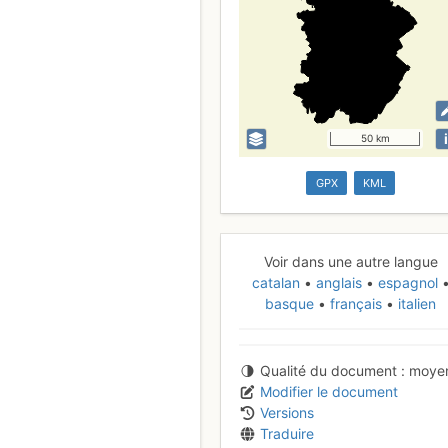
i
50 km
GPX
KML
Voir dans une autre langue
catalan
anglais
espagnol
basque
français
italien
Qualité du document
moye
Modifier le document
Versions
Traduire