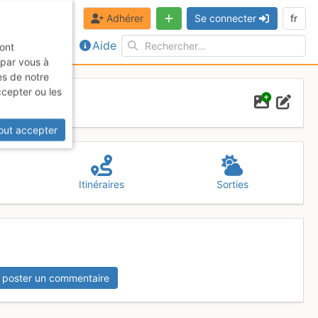
Adhérer
Se connecter
fr
Aide
sont
 par vous à
es de notre
ccepter ou les
out accepter
Itinéraires
Sorties
 poster un commentaire