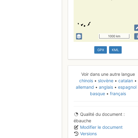
i
1000 km
GPX
KML
Voir dans une autre langue
chinois
slovène
catalan
allemand
anglais
espagnol
basque
français
Qualité du document
ébauche
Modifier le document
Versions