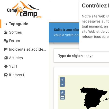
Contrôlez 
Notre site Web ut
nécessaires au f
Topoguide
tout moment, en 
Suite à une récente et importante 
site Web et de v
Sorties
Spagna
vous à votre compte sur le site.
refuser tous ou b
Forum
Incidents et accidents
Type de région
pays
Articles
YETI
Itinévert
+
–
⤢