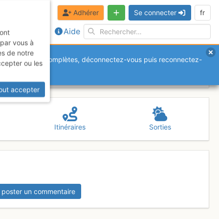
Adhérer
Se connecter
fr
Aide
sont
 par vous à
es de notre
anquantes ou incomplètes, déconnectez-vous puis reconnectez-
ccepter ou les
out accepter
Itinéraires
Sorties
 poster un commentaire