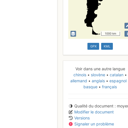
i
1000 km
GPX
KML
Voir dans une autre langue
chinois
slovène
catalan
allemand
anglais
espagnol
basque
français
Qualité du document
moye
Modifier le document
Versions
Signaler un problème