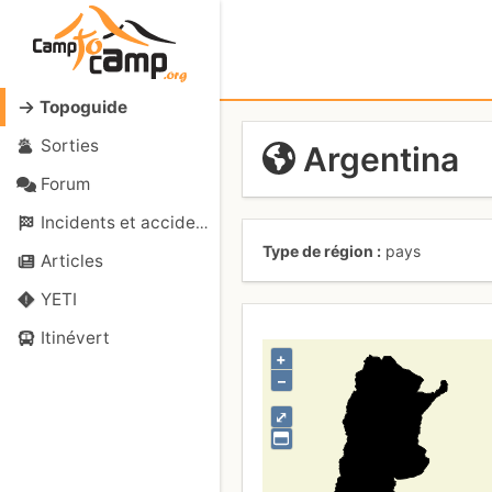
Topoguide
Sorties
Argentina
Forum
Incidents et accidents
Type de région
pays
Articles
YETI
Itinévert
+
–
⤢