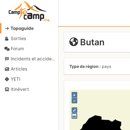
Topoguide
Sorties
Butan
Forum
Incidents et accidents
Type de région
pays
Articles
YETI
Itinévert
+
–
⤢