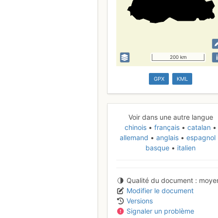
i
200 km
GPX
KML
Voir dans une autre langue
chinois
français
catalan
allemand
anglais
espagnol
basque
italien
Qualité du document
moye
Modifier le document
Versions
Signaler un problème