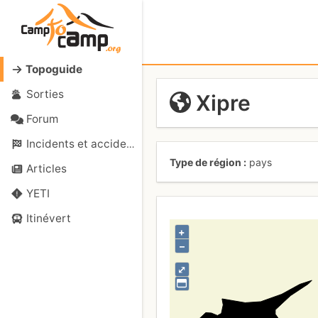
Topoguide
Sorties
Xipre
Forum
Incidents et accidents
Type de région
pays
Articles
YETI
Itinévert
+
–
⤢