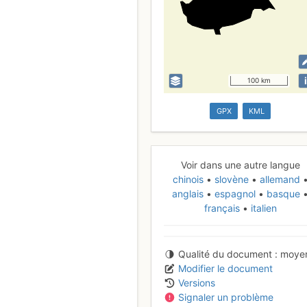
i
100 km
GPX
KML
Voir dans une autre langue
chinois
slovène
allemand
anglais
espagnol
basque
français
italien
Qualité du document
moye
Modifier le document
Versions
Signaler un problème