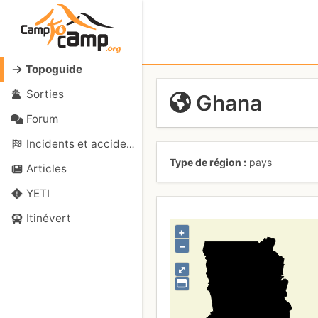
Topoguide
Sorties
Ghana
Forum
Incidents et accidents
Type de région
pays
Articles
YETI
Itinévert
+
–
⤢