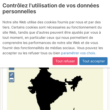
Contrôlez l'utilisation de vos données
fr
personnelles
Suite à une récente et importante mise à jour du site,
si
India
certaines pages ne sont plus accessibles, manquantes ou
Notre site Web utilise des cookies fournis par nous et par des
incomplètes, déconnectez-vous puis reconnectez-vous à votre
tiers. Certains cookies sont nécessaires au fonctionnement du
compte sur le site.
site Web, tandis que d'autres peuvent être ajustés par vous à
tout moment, en particulier ceux qui nous permettent de
Type de région
pays
comprendre les performances de notre site Web et de vous
fournir des fonctionnalités de médias sociaux. Vous pouvez les
accepter ou les refuser tous ou bien
paramétrer vos choix
.
Tout refuser
Tout accepter
+
–
⤢