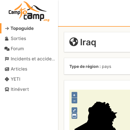
Topoguide
Sorties
Iraq
Forum
Incidents et accidents
Type de région
pays
Articles
YETI
Itinévert
+
–
⤢