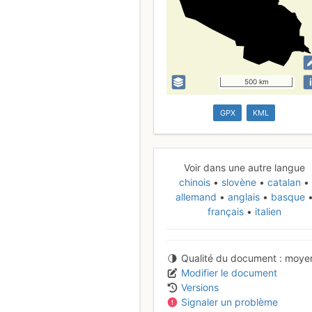
i
500 km
GPX
KML
Voir dans une autre langue
chinois
slovène
catalan
allemand
anglais
basque
français
italien
Qualité du document
moye
Modifier le document
Versions
Signaler un problème