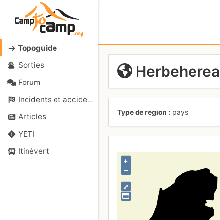
Topoguide
Sorties
Herbeherea
Forum
Incidents et accidents
Type de région
pays
Articles
YETI
Itinévert
+
–
⤢