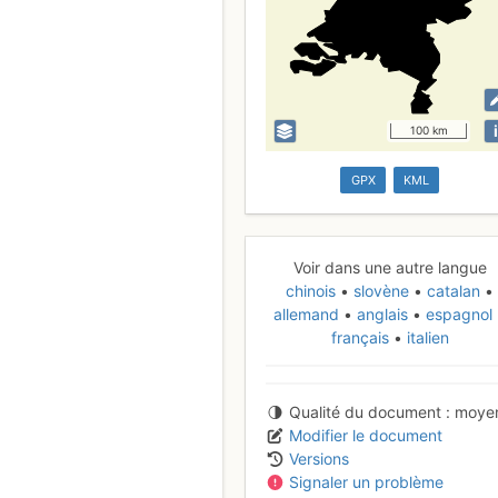
i
100 km
GPX
KML
Voir dans une autre langue
chinois
slovène
catalan
allemand
anglais
espagnol
français
italien
Qualité du document
moye
Modifier le document
Versions
Signaler un problème