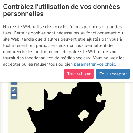
Contrôlez l'utilisation de vos données
fr
personnelles
Suite à une récente et importante mise à jour du site,
si
Sudafrica
certaines pages ne sont plus accessibles, manquantes ou
Notre site Web utilise des cookies fournis par nous et par des
incomplètes, déconnectez-vous puis reconnectez-vous à votre
tiers. Certains cookies sont nécessaires au fonctionnement du
compte sur le site.
site Web, tandis que d'autres peuvent être ajustés par vous à
tout moment, en particulier ceux qui nous permettent de
Type de région
pays
comprendre les performances de notre site Web et de vous
fournir des fonctionnalités de médias sociaux. Vous pouvez les
accepter ou les refuser tous ou bien
paramétrer vos choix
.
Tout refuser
Tout accepter
+
–
⤢