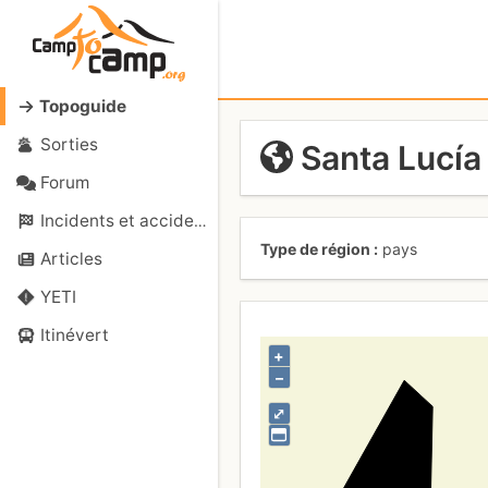
Topoguide
Sorties
Santa Lucía
Forum
Incidents et accidents
Type de région
pays
Articles
YETI
Itinévert
+
–
⤢