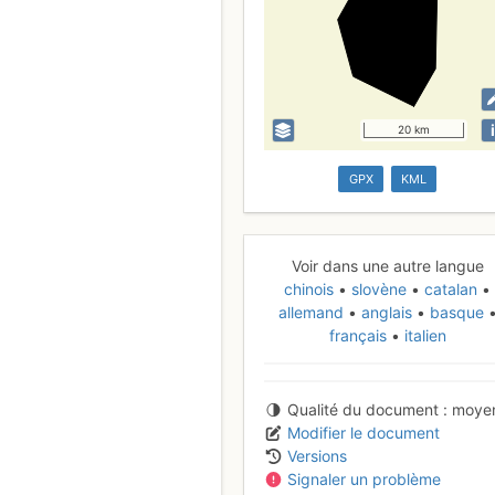
i
20 km
GPX
KML
Voir dans une autre langue
chinois
slovène
catalan
allemand
anglais
basque
français
italien
Qualité du document
moye
Modifier le document
Versions
Signaler un problème