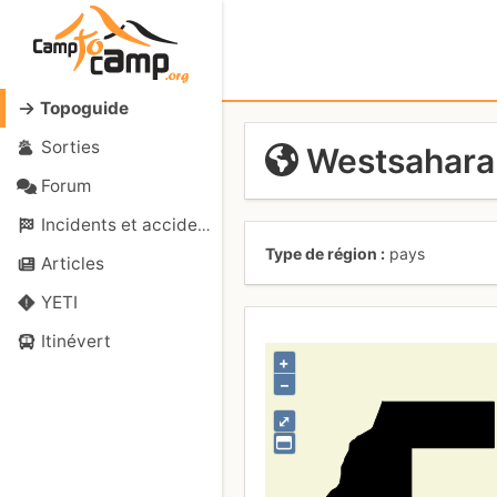
Topoguide
Sorties
Westsahara
Forum
Incidents et accidents
Type de région
pays
Articles
YETI
Itinévert
+
–
⤢