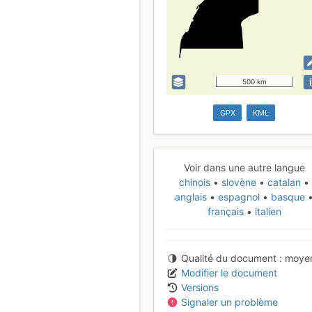
i
500 km
GPX
KML
Voir dans une autre langue
chinois
slovène
catalan
anglais
espagnol
basque
français
italien
Qualité du document
moye
Modifier le document
Versions
Signaler un problème