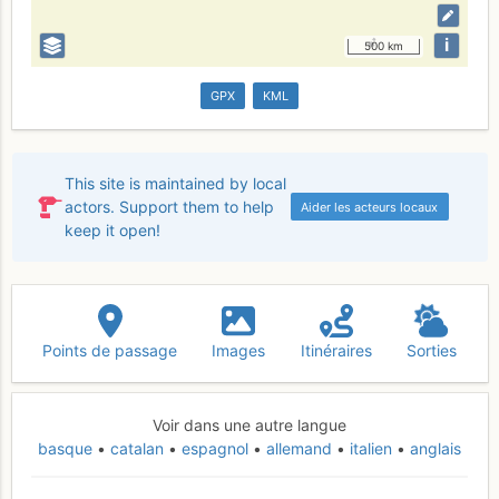
i
500 km
GPX
KML
This site is maintained by local
actors. Support them to help
Aider les acteurs locaux
keep it open!
Points de passage
Images
Itinéraires
Sorties
Voir dans une autre langue
basque
catalan
espagnol
allemand
italien
anglais