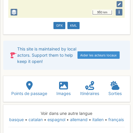
i
500 km
GPX
KML
This site is maintained by local
actors. Support them to help
Aider les acteurs locaux
keep it open!
Points de passage
Images
Itinéraires
Sorties
Voir dans une autre langue
basque
catalan
espagnol
allemand
italien
français