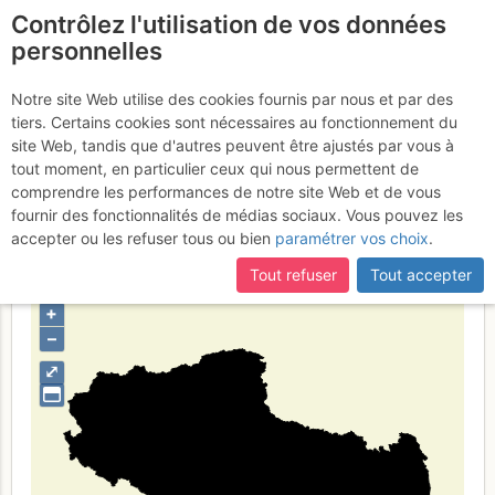
Contrôlez l'utilisation de vos données
fr
personnelles
Suite à une récente et importante mise à jour du site,
si
Regione Autonoma
certaines pages ne sont plus accessibles, manquantes ou
Notre site Web utilise des cookies fournis par nous et par des
incomplètes, déconnectez-vous puis reconnectez-vous à votre
tiers. Certains cookies sont nécessaires au fonctionnement du
del Tibet
compte sur le site.
site Web, tandis que d'autres peuvent être ajustés par vous à
tout moment, en particulier ceux qui nous permettent de
comprendre les performances de notre site Web et de vous
fournir des fonctionnalités de médias sociaux. Vous pouvez les
Type de région
limite administrative
accepter ou les refuser tous ou bien
paramétrer vos choix
.
Tout refuser
Tout accepter
+
–
⤢