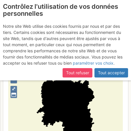
Contrôlez l'utilisation de vos données
fr
personnelles
Suite à une récente et importante mise à jour du site,
si
Hunan
certaines pages ne sont plus accessibles, manquantes ou
Notre site Web utilise des cookies fournis par nous et par des
incomplètes, déconnectez-vous puis reconnectez-vous à votre
tiers. Certains cookies sont nécessaires au fonctionnement du
compte sur le site.
site Web, tandis que d'autres peuvent être ajustés par vous à
tout moment, en particulier ceux qui nous permettent de
Type de région
limite administrative
comprendre les performances de notre site Web et de vous
fournir des fonctionnalités de médias sociaux. Vous pouvez les
accepter ou les refuser tous ou bien
paramétrer vos choix
.
Tout refuser
Tout accepter
+
–
⤢