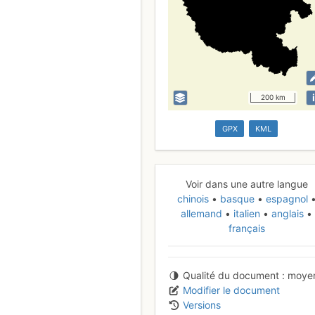
i
200 km
GPX
KML
Voir dans une autre langue
chinois
basque
espagnol
allemand
italien
anglais
français
Qualité du document
moye
Modifier le document
Versions