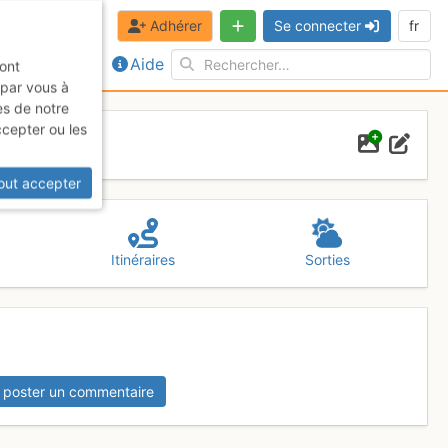
Adhérer
Se connecter
fr
Aide
sont
 par vous à
es de notre
ccepter ou les
out accepter
Itinéraires
Sorties
 poster un commentaire