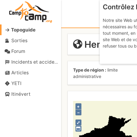
Contrôlez 
Notre site Web ut
nécessaires au f
Topoguide
tout moment, en 
site Web et de v
Sorties
Henan
refuser tous ou b
Forum
Incidents et accidents
Type de région
limite
Articles
administrative
YETI
Itinévert
+
–
⤢