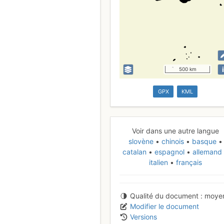
i
500 km
GPX
KML
Voir dans une autre langue
slovène
chinois
basque
catalan
espagnol
alleman
italien
français
Qualité du document
moye
Modifier le document
Versions