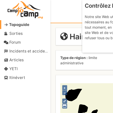
Contrôlez 
Notre site Web ut
nécessaires au f
Topoguide
tout moment, en 
site Web et de v
Sorties
Hainan
refuser tous ou b
Forum
Incidents et accidents
Type de région
limite
Articles
administrative
YETI
Itinévert
+
–
⤢