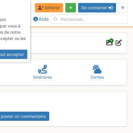
Adhérer
Se connecter
fr
Aide
sont
 par vous à
es de notre
ccepter ou les
out accepter
Itinéraires
Sorties
 poster un commentaire