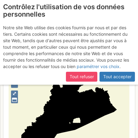
Contrôlez l'utilisation de vos données
fr
personnelles
Suite à une récente et importante mise à jour du site,
si
Guangdong
certaines pages ne sont plus accessibles, manquantes ou
Notre site Web utilise des cookies fournis par nous et par des
incomplètes, déconnectez-vous puis reconnectez-vous à votre
tiers. Certains cookies sont nécessaires au fonctionnement du
compte sur le site.
site Web, tandis que d'autres peuvent être ajustés par vous à
tout moment, en particulier ceux qui nous permettent de
Type de région
limite administrative
comprendre les performances de notre site Web et de vous
fournir des fonctionnalités de médias sociaux. Vous pouvez les
accepter ou les refuser tous ou bien
paramétrer vos choix
.
Tout refuser
Tout accepter
+
–
⤢